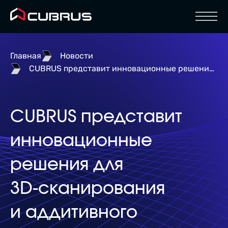
Отк
Главная
Новости
CUBRUS представит инновационные решения для 3D‑сканирования и аддитивного производства на выставке Rosmould & 3D‑TECH | Rosplast 2025
CUBRUS представит
инновационные
решения для
3D‑сканирования
и аддитивного