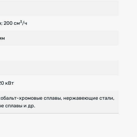
3
ч; 200 см
/ч
мм
 20 кВт
кобальт-хромовые сплавы, нержавеющие стали,
е сплавы и др.