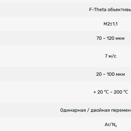
F-Theta объектив
M2≤1,1
70 ~ 120 мкм
7 м/с
20 ~ 100 мкм
+ 20 ℃ ~ 200 ℃
Одинарная / двойная перемен
Ar/N₂