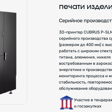
печати издел
Серийное производст
3D-принтер CUBRUS P-SLM
серийного производства с
(размером до 400 мм) с вы
работать с широким спект
титана, алюминия, никеля 
востребованным в аэрокос
энергетике и производств
мониторинга процесса и м
стабильность, повторяемо
обслуживание оборудован
Участие в тендера
и госзакупках