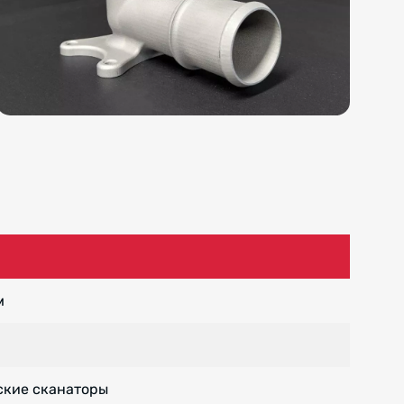
м
ские сканаторы